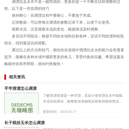
调漂抗走水并不是一蹴而就的，更多的是一个不断尝试和调整的过
程。以下是一些实用的技巧
保持耐心：在调漂过程中要耐心，不要急于求成。
记录数据：可以将每次调漂的参数记录下来，以便下次使用。
观察水流：注意观察水流的变化，根据情况及时调整。
多尝试不同组合：根据不同的水域和目标鱼种，尝试不同的漂和铅坠
组合，找到最适合的搭配。
通过以上的方法和技巧，相信你在游戏中调漂抗走水的能力会有显著
提升，能够在各种水域中捕获更多的鱼儿，享受钓鱼的乐趣。希望这篇攻
略能对你有所帮助，祝你钓鱼愉快！
相关资讯
手竿滑漂怎么调漂
了解滑漂滑漂是一种浮漂，其设计使得漂在水中能随
水流自由滑动，能够更加准确地反映鱼的咬钩情况。
滑漂特别适合于流动水域，如河流和水库，在这些环
更新时间：2026-02-17
境中，鱼的活动范围大，滑
长子线挂玉米怎么调漂