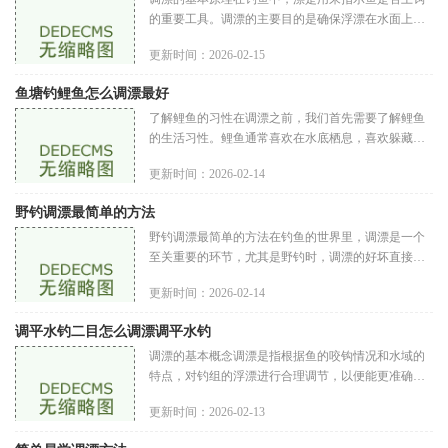
的重要工具。调漂的主要目的是确保浮漂在水面上的
状态能准确反映水下的情况。调漂的基本原理可以简
更新时间：2026-02-15
单理解为浮漂与钓组的平衡
鱼塘钓鲤鱼怎么调漂最好
了解鲤鱼的习性在调漂之前，我们首先需要了解鲤鱼
的生活习性。鲤鱼通常喜欢在水底栖息，喜欢躲藏在
水草、淤泥或石块旁边。它们的食性广泛，对饵料的
更新时间：2026-02-14
敏感性也比较高，尤其是在
野钓调漂最简单的方法
野钓调漂最简单的方法在钓鱼的世界里，调漂是一个
至关重要的环节，尤其是野钓时，调漂的好坏直接影
响到我们的钓鱼效果。对于很多新手来说，调漂是一
更新时间：2026-02-14
项复杂的技术，今天我们就
调平水钓二目怎么调漂调平水钓
调漂的基本概念调漂是指根据鱼的咬钩情况和水域的
特点，对钓组的浮漂进行合理调节，以便能更准确地
反映鱼的动态。调漂不仅仅是为了提高上鱼率，更是
更新时间：2026-02-13
为了提高钓鱼的乐趣和技巧