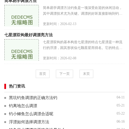
简单易学调漂方法
简单易学调漂方法钓鱼是一项深受欢迎的休闲活动，
其中调漂技术尤为关键。调漂的好坏直接影响到钓鱼
的效果，今天我们就来详细介绍几种简单易学的调漂
更新时间：2026-02-13
方法，帮助钓友们提升钓鱼
七星漂双钩最好调漂亮方法
七星漂双钩的基本构造七星漂的特点七星漂是一种流
行的浮漂，因其形状似七颗星星而得名。它的特点是
多颗漂浮点：相较于传统的浮漂，七星漂设计了多个
更新时间：2026-02-08
漂浮点，可以在不同水域和
首页
下一页
末页
热门资讯
04-11
黑坑钓鱼调漂的正确方法钓
05-21
钓离地怎么调漂
05-22
钓小鲫鱼怎么调漂合适呢
06-16
浮漂如何选择调漂方法