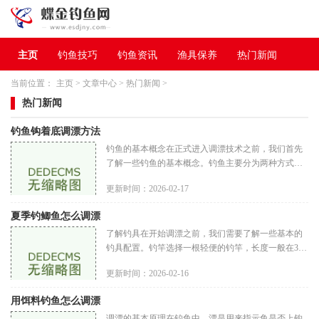
主页
钓鱼技巧
钓鱼资讯
渔具保养
热门新闻
当前位置：
主页
>
文章中心
>
热门新闻
>
热门新闻
钓鱼钩着底调漂方法
钓鱼的基本概念在正式进入调漂技术之前，我们首先
了解一些钓鱼的基本概念。钓鱼主要分为两种方式：
浮钓和底钓。浮钓是指利用浮漂的浮力，控制鱼饵在
更新时间：2026-02-17
水面附近，而底钓则是将鱼
夏季钓鲫鱼怎么调漂
了解钓具在开始调漂之前，我们需要了解一些基本的
钓具配置。钓竿选择一根轻便的钓竿，长度一般在3.6
米到4.5米之间。这样的长度能够帮助你更好地控制钓
更新时间：2026-02-16
线，并且适合大多数钓鱼环
用饵料钓鱼怎么调漂
调漂的基本原理在钓鱼中，漂是用来指示鱼是否上钩