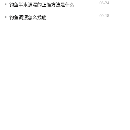
08-24
钓鱼半水调漂的正确方法是什么
09-18
钓鱼调漂怎么找底