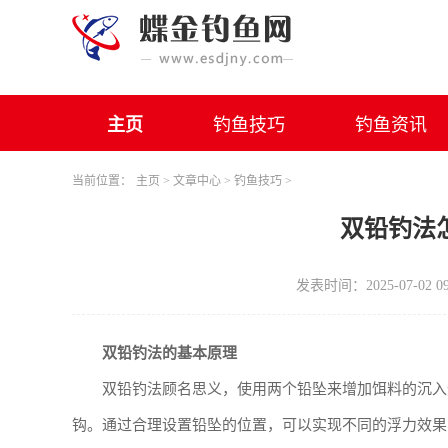
主页
钓鱼技巧
钓鱼资讯
当前位置：
主页
>
文章中心
>
钓鱼技巧
>
双铅钓法
发表时间：2025-07-02 09
双铅钓法的基本原理
双铅钓法顾名思义，使用两个铅坠来增加饵料的沉入
钩。通过合理设置铅坠的位置，可以实现不同的浮力效果