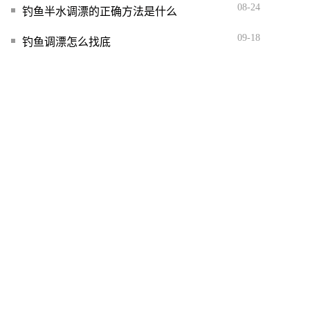
08-24
钓鱼半水调漂的正确方法是什么
09-18
钓鱼调漂怎么找底