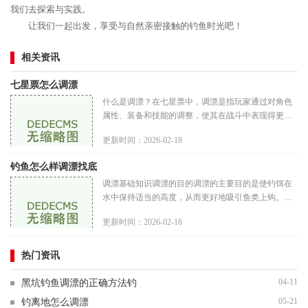
我们去探索与实践。
让我们一起出发，享受与自然亲密接触的钓鱼时光吧！
相关资讯
七星票怎么调漂
什么是调漂？在七星票中，调漂是指玩家通过对角色
属性、装备和技能的调整，使其在战斗中表现得更加
出色。调漂的核心在于通过合理配置资源，最大化角
更新时间：2026-02-18
色的潜力。调漂不仅可以提
钓鱼怎么样调漂找底
调漂基础知识调漂的目的调漂的主要目的是使钓饵在
水中保持适当的高度，从而更好地吸引鱼类上钩。通
过调漂，钓者可以调整浮漂的灵敏度，以便及时发现
更新时间：2026-02-16
鱼儿的咬钩信号。浮漂的种
热门资讯
04-11
黑坑钓鱼调漂的正确方法钓
05-21
钓离地怎么调漂