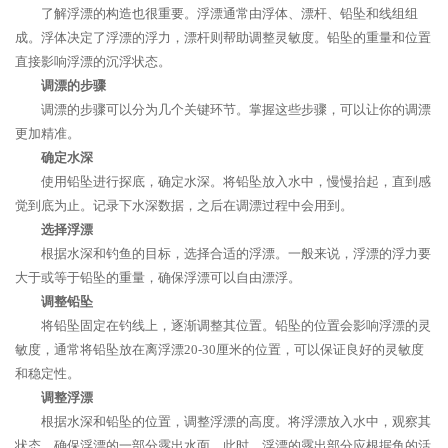
了解浮漂的构造也很重要。浮漂通常由浮体、漂杆、铅坠和线组组
成。浮体决定了浮漂的浮力，漂杆则帮助调整灵敏度。铅坠的重量和位置
直接影响浮漂的沉浮状态。
调漂的步骤
调漂的步骤可以分为几个关键环节。掌握这些步骤，可以让你的调漂
更加精准。
确定水深
使用铅坠进行探底，确定水深。将铅坠放入水中，慢慢抬起，直到感
觉到底为止。记录下水深数据，之后在调漂过程中会用到。
选择浮漂
根据水深和钓鱼的目标，选择合适的浮漂。一般来说，浮漂的浮力要
大于或等于铅坠的重量，确保浮漂可以自由漂浮。
调整铅坠
将铅坠固定在钓线上，逐渐调整其位置。铅坠的位置会影响浮漂的灵
敏度，通常将铅坠放在离浮漂20-30厘米的位置，可以保证良好的灵敏度
和稳定性。
调整浮漂
根据水深和铅坠的位置，调整浮漂的高度。将浮漂放入水中，观察其
状态，确保浮漂的一部分露出水面。此时，浮漂的露出部分应根据鱼的活