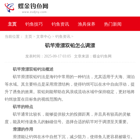
主页
钓鱼技巧
钓鱼资讯
渔具保养
热门新闻
当前位置：
主页
>
文章中心
>
钓鱼资讯
>
矶竿滑漂双铅怎么调漂
发表时间：2025-09-17 03:05
文章来源：蝶金钓鱼网
矶竿滑漂双铅钓法概述
矶竿滑漂双铅钓法是海钓中常用的一种钓法，尤其适用于大海、湖泊
等水域。其主要特点是采用滑漂结构，使得钓饵可以在水中自由浮动，提
升了诱鱼的效果。双铅则能帮助在风浪或流动水域中保持稳定，更好地将
钓饵放置在目标鱼的视线范围内。
矶竿的特点
矶竿通常比较长，能够提供较大的投掷距离，并且具有较高的灵敏
度，能及时传递鱼儿的触碰信号。选择合适的矶竿对于调漂至关重要。
滑漂的作用
滑漂能让钓饵在水中自然下沉，减少阻力，使得鱼儿更容易被吸引。