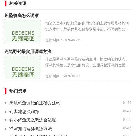
相关资讯
铅坠躺底怎么调漂
铅坠的基本知识铅坠的作用铅坠的主要作用是将钩饵
沉入水中，并确保其在目标水层停留。不同类型的铅
坠有不同的特性，如重铅坠适合深水钓鱼，而轻铅坠
更新时间：2026-02-06
则更适合浅水区。正确选择
跑铅野钓最实用调漂方法
什么是调漂？调漂是指在钓鱼时，根据钓组的状态、
浮漂的特性以及水域的情况，合理调整浮漂的位置和
灵敏度，以便能够及时、准确地捕捉到鱼儿的咬钩信
更新时间：2026-01-21
号。调漂的目标是让浮漂的
热门资讯
04-11
黑坑钓鱼调漂的正确方法钓
05-21
钓离地怎么调漂
05-22
钓小鲫鱼怎么调漂合适呢
06-16
浮漂如何选择调漂方法