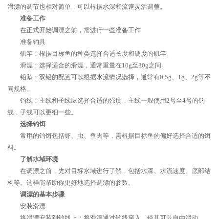
滑漂的调节也相对简单，可以根据水深和流速灵活调整。
准备工作
在正式开始调漂之前，需进行一些准备工作
准备钓具
矶竿：根据目标鱼的种类选择合适长度和硬度的矶竿。
滑漂：选择适合的滑漂，通常重量在10g至30g之间。
铅坠：双铅的配置可以根据水流情况选择，通常有0.5g、1g、2g等不
同规格。
钓线：主线和子线应选择合适的强度，主线一般使用2号至4号的钓
线，子线可以更细一些。
选择钓饵
常用的钓饵包括虾、虫、鱼肉等，需根据目标鱼的偏好选择合适的饵
料。
了解水域环境
在调漂之前，先对目标水域进行了解，包括水深、水流速度、底部结
构等。这样能帮助你更好地选择调漂的参数。
调漂的基本步骤
安装滑漂
将滑漂安装到钓线上：将滑漂通过钓线穿入，使其可以自由滑动。