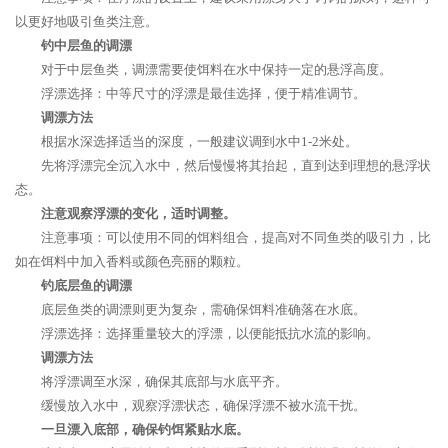
以更好地吸引鱼类注意。
钓中层鱼的调漂
对于中层鱼类，调漂需要使饵料在水中保持一定的悬浮高度。
浮漂选择：中等尺寸的浮漂是最佳选择，便于精准调节。
调漂方法
根据水深选择适当的深度，一般建议调到水中1-2米处。
先将浮漂完全沉入水中，然后慢慢将其抬起，直到达到理想的悬浮状
态。
注意观察浮漂的变化，适时调整。
注意事项：可以使用不同的饵料组合，提高对不同鱼类的吸引力，比
如在饵料中加入香料或颜色亮丽的颗粒。
钓底层鱼的调漂
底层鱼类的调漂则更为复杂，需确保饵料准确落在水底。
浮漂选择：选择重量较大的浮漂，以便能抵抗水流的影响。
调漂方法
将浮漂调至水深，确保其底部与水底平齐。
缓慢放入水中，观察浮漂状态，确保浮漂不被水流干扰。
一旦漂入底部，确保钓饵紧贴水底。