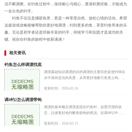
况不断调整。在钓鱼过程中，保持耐心与细心，逐渐积累经验，才能成为
一名出色的钓手。
钓鱼不仅仅是捕获鱼类，更是一种享受自然、放松心情的活动。希望
这篇游戏攻略能够帮助你更好地调漂，钓到更多的鱼，享受钓鱼带来的乐
趣。无论是初学者还是经验丰富的钓手，持续学习和实践才是成功的关
键。祝你在钓鱼的旅程中收获满满！
相关资讯
钓鱼怎么样调漂找底
调漂基础知识调漂的目的调漂的主要目的是使钓饵在
水中保持适当的高度，从而更好地吸引鱼类上钩。通
过调漂，钓者可以调整浮漂的灵敏度，以便及时发现
更新时间：2026-02-16
鱼儿的咬钩信号。浮漂的种
调4钓2怎么调漂带钩
调漂的基本概念调漂是指在钓鱼时，设置浮漂的状
态，以便更好地判断鱼咬钩的情况。在调4钓2中，调
漂的主要目的是使浮漂在水面上呈现出最适合的状
更新时间：2026-02-15
态，从而提高鱼儿上钩的概率。浮