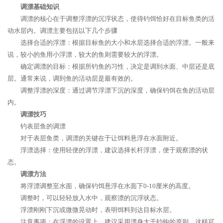
调漂基础知识
调漂的核心在于调整浮漂的沉浮状态，使得钓饵恰好在目标鱼类的活
动水层内。调漂主要包括以下几个步骤
选择合适的浮漂：根据目标鱼的大小和水层选择合适的浮漂。一般来
说，较小的鱼用小浮漂，较大的鱼则需要较大的浮漂。
确定调漂的目标：根据所钓鱼的习性，决定是调到水面、中层还是底
层。通常来说，调到鱼的活动层是最有效的。
调整浮漂的深度：通过调节浮漂下沉的深度，确保钓饵在鱼的活动层
内。
调漂技巧
钓表层鱼的调漂
对于表层鱼类，调漂的关键在于让饵料悬浮在水面附近。
浮漂选择：使用轻便的浮漂，建议选择长杆浮漂，便于观察漂的状
态。
调漂方法
将浮漂调整至水面，确保钓饵悬浮在水面下0-10厘米的高度。
调整时，可以轻轻放入水中，观察漂的沉浮状态。
浮漂刚刚下沉或微微晃动时，表明饵料到达目标水层。
注意事项：在浮漂的设置上，建议采用漂身大于钓钩的原则，这样可