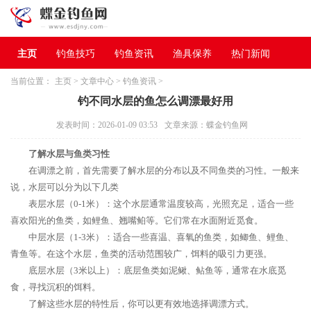
主页
钓鱼技巧
钓鱼资讯
渔具保养
热门新闻
当前位置：
主页
>
文章中心
>
钓鱼资讯
>
钓不同水层的鱼怎么调漂最好用
发表时间：2026-01-09 03:53
文章来源：蝶金钓鱼网
了解水层与鱼类习性
在调漂之前，首先需要了解水层的分布以及不同鱼类的习性。一般来
说，水层可以分为以下几类
表层水层（0-1米）：这个水层通常温度较高，光照充足，适合一些
喜欢阳光的鱼类，如鲤鱼、翘嘴鲌等。它们常在水面附近觅食。
中层水层（1-3米）：适合一些喜温、喜氧的鱼类，如鲫鱼、鲤鱼、
青鱼等。在这个水层，鱼类的活动范围较广，饵料的吸引力更强。
底层水层（3米以上）：底层鱼类如泥鳅、鲇鱼等，通常在水底觅
食，寻找沉积的饵料。
了解这些水层的特性后，你可以更有效地选择调漂方式。