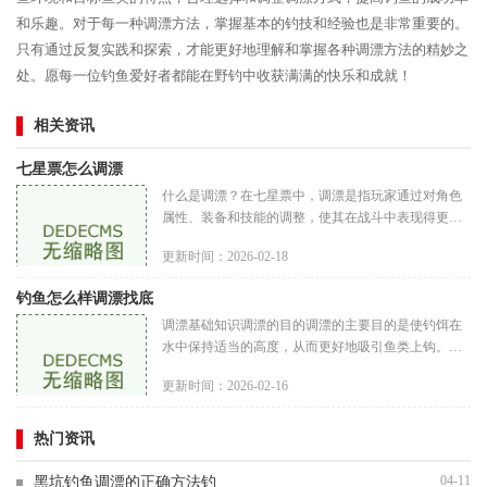
和乐趣。对于每一种调漂方法，掌握基本的钓技和经验也是非常重要的。
只有通过反复实践和探索，才能更好地理解和掌握各种调漂方法的精妙之
处。愿每一位钓鱼爱好者都能在野钓中收获满满的快乐和成就！
相关资讯
七星票怎么调漂
什么是调漂？在七星票中，调漂是指玩家通过对角色
属性、装备和技能的调整，使其在战斗中表现得更加
出色。调漂的核心在于通过合理配置资源，最大化角
更新时间：2026-02-18
色的潜力。调漂不仅可以提
钓鱼怎么样调漂找底
调漂基础知识调漂的目的调漂的主要目的是使钓饵在
水中保持适当的高度，从而更好地吸引鱼类上钩。通
过调漂，钓者可以调整浮漂的灵敏度，以便及时发现
更新时间：2026-02-16
鱼儿的咬钩信号。浮漂的种
热门资讯
04-11
黑坑钓鱼调漂的正确方法钓