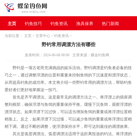
主页
钓鱼技巧
钓鱼资讯
渔具保养
热门新闻
当前位置：
主页
>
文章中心
>
钓鱼资讯
>
野钓常用调漂方法有哪些
发表时间：2024-06-08 08:00
文章来源：蝶金钓鱼网
野钓是一项古老而充满挑战的娱乐活动。野钓调漂是钓鱼者必备的技
巧之一，通过调整浮漂的位置和重量来控制鱼饵的下沉速度和漂浮状态，
从而提高钓鱼的成功率。本文将介绍一些野钓常用的调漂方法，帮助钓鱼
爱好者们更好地掌握这一技巧。
首先是齐平调漂法。这是最常见的调漂方法之一。将浮漂上的插座调
整到根部，确保浮漂与鱼饵的重量保持平衡。缓慢下沉鱼饵，观察浮漂的
漂浮状态。如果浮漂下沉过快，可以适当增加鱼饵的重量或将浮漂位置稍
稍靠上。反之，如果浮漂下沉过慢，可以减少鱼饵的重量或将浮漂位置稍
稍下调。通过不断的调整，使浮漂保持水平，即可达到最佳的调漂效果。
其次是弧度调漂法。弧度调漂法适用于远距离投放的钓法。将浮漂的