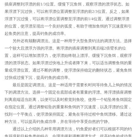
插座调整到浮漂的前1/3位置。缓慢下沉鱼饵，观察浮漂的漂浮状态。如
果浮漂下沉过快，可以将浮漂位置调整至浮漂的前2/3位置。反之，如果
浮漂下沉过慢，可以将浮漂位置调整至浮漂的前1/4位置。通过调整浮漂
的位置，使浮漂呈现出一个良好的弧度，有助于增加鱼饵的下沉速度和引
起鱼类的注意，提高钓鱼的成功率。
另外还有颠翻调漂法。这是一种用于大型鱼类钓法的调漂方法。选择
一个较大且漂浮力强的浮漂。将浮漂的插座调整到离后端2倍臂长的位
置，这样可以增加漂浮力，使浮漂始终朝上漂浮。缓慢下沉鱼饵，观察浮
漂的漂浮状态。如果浮漂过快地上升或者降下来，可以适当调整鱼饵的重
量或浮漂位置。通过不断的调整，使浮漂保持稳定的翻转状态，避免鱼饵
过快或过慢下沉，提高钓鱼的成功率。
最后是固定调漂法。这是一种适用于需要长时间等待鱼儿上钩的情况
下的调漂方法。选择一个固定在底部或者有重量的浮漂。将浮漂插座调整
到离底端适当距离，以便可以及时察觉到鱼咬。使用一个铅坠将鱼饵固定
在指定位置。通过调整铅坠的重量和鱼饵的下沉速度，以及浮漂的位置，
找到一个平衡点，使浮漂保持固定，避免在等待过程中鱼饵漂移。通过这
种方法，可以提高钓鱼成功率，并在等待中享受自然的宁静。
通过以上介绍的几种常用调漂方法，钓鱼爱好者们可以根据不同的钓
鱼环境和目标鱼类的特点，合理选择和调整调漂方式，提高钓鱼的成功率