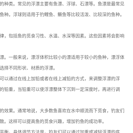
的种类。常见的浮漂主要有鱼漂、浮球、石漂等。鱼漂是最常见
鱼种。浮球则适用于钓鲤鱼、鳜鱼等比较活泼、比较深的鱼种。
律，包括鱼的觅食习性、水温、水深等因素。这些因素将会影响
漂。一般来说，漂浮体积比较小的漂适用于较小的鱼种，漂浮体
选择不同形状、材质的浮漂。
可以通过在线上加铅或者在线上减铅的方式，来调整浮漂的浮
的铅重，当铅重可以使浮漂整体下沉到一定深度时，再进行调
的效果。通常地说，大多数鱼喜欢在水中顺流而下觅食，钓友们
致。这样可以提高鱼的觅食兴趣，增加钓鱼的成功率。
平衡。具体调节方法是，钓友们可以通过加重或减轻浮漂的底