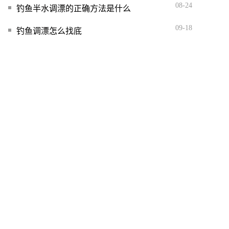
08-24
钓鱼半水调漂的正确方法是什么
09-18
钓鱼调漂怎么找底