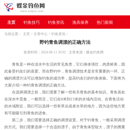
主页
钓鱼技巧
钓鱼资讯
渔具保养
热门新闻
当前位置：
主页
>
文章中心
>
钓鱼资讯
>
野钓青鱼调漂的正确方法
发表时间：2024-06-11 20:02
文章来源：蝶金钓鱼网
青鱼是一种在淡水中生活的常见鱼类，它们身体强壮，肉质鲜美，因
此备受钓友们的喜爱。而在野钓中，青鱼调漂技术是非常重要的一环。正
确的调漂方法可以增加钓鱼的成功率，提高钓友们的钓鱼体验。下面将为
大家介绍一种钓青鱼调漂的正确方法。
在选择调漂之前，我们需要了解一些有关青鱼的基本知识。青鱼喜欢
在深水中觅食，一般而言，它们在8米到15米的水域内活动。在青鱼活动
的水域附近，我们可以选择一些有草丛或者水草的地方，因为这些地方更
有可能吸引到青鱼的进食。
第二步，我们需要选择正确的调漂设置。对于钓青鱼，一般采用调漂
的方式。我们需要选择一个合适的漂子。由于青鱼体型较大，漂子的携重