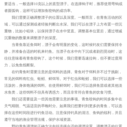
要适当，一般选择10克以上的直型漂子。在选择钩子时，推荐使用弯钩或
者圆弧钩，这样可以增加鱼咬钩的成功率。
我们需要正确调整漂子的位置以及深度。一般而言，在青鱼活动的区
域，可以通过探测或者经验判断出水深。我们可以在漂子上方布置一些沉
重物，比如小铅块，以保持漂子在水中竖直。调整基本位置后，通过增减
沉重物的数量来调整漂子的深度。
当青鱼靠近鱼饵时，漂子会有明显的变化，这时候钓友们需要保持冷
静，并准备合适的时机来钓鱼。当漂子在水中向下沉或者剧烈晃动时，这
往往意味着有青鱼咬钩了。这个时候，我们需要迅速拉钩，但不要过度用
力，以免鱼线断裂。
在钓青鱼时需要注意的是饵料的选择。青鱼对于饵料并不过于挑剔，
常见的饵料有红虫、蚯蚓、鲜饵等。对于红虫和蚯蚓，我们可以选择一些
活泼的，身体饱满的饵料。在使用鲜饵时，我们可以选择鱼苗或者其他淡
水鱼类，这些饵料不但具有诱惑力，而且非常符合青鱼的饮食习惯。
我们还需要提及一些其他需要注意的事项。青鱼咬钩的时间多集中在
天气晴朗、气温适宜的早晚时分。如果我们想要钓到更多的青鱼，可以选
择在这些时间段进行钓鱼活动。注意保持钓具的清洁、鱼钩的锐利，并且
遵守当地的渔业管理法规，保护水域资源。
野钓青鱼调漂的正确方法包括选择合适的调漂设置，调整漂子的位置