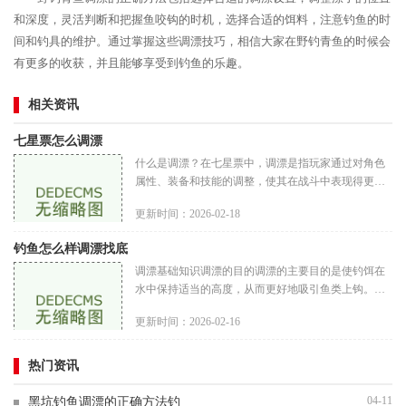
和深度，灵活判断和把握鱼咬钩的时机，选择合适的饵料，注意钓鱼的时
间和钓具的维护。通过掌握这些调漂技巧，相信大家在野钓青鱼的时候会
有更多的收获，并且能够享受到钓鱼的乐趣。
相关资讯
七星票怎么调漂
什么是调漂？在七星票中，调漂是指玩家通过对角色
属性、装备和技能的调整，使其在战斗中表现得更加
出色。调漂的核心在于通过合理配置资源，最大化角
更新时间：2026-02-18
色的潜力。调漂不仅可以提
钓鱼怎么样调漂找底
调漂基础知识调漂的目的调漂的主要目的是使钓饵在
水中保持适当的高度，从而更好地吸引鱼类上钩。通
过调漂，钓者可以调整浮漂的灵敏度，以便及时发现
更新时间：2026-02-16
鱼儿的咬钩信号。浮漂的种
热门资讯
04-11
黑坑钓鱼调漂的正确方法钓