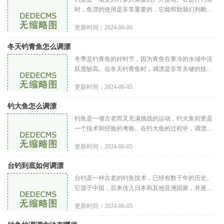
时，鱼漂的使用是非常重要的，它能帮助我们判断鱼
儿的动态，以便更好地掌握钓位和触发钓鱼的时间。
更新时间：2024-06-06
在面对钓鱼走水严重的情况
冬天钓青鱼怎么调漂
冬季是钓青鱼的好时节，因为青鱼在寒冷的水域中活
跃度较高。在冬天钓青鱼时，调漂是非常关键的技
巧，因为正确的漂调节能够让你更容易地捕获到青
更新时间：2024-06-05
鱼。在本文中，我们将介绍三种
钓大鱼怎么调漂
钓鱼是一项古老而又充满挑战的运动，钓大鱼则更是
一个技术和经验的考验。在钓大鱼的过程中，调漂是
非常重要的一环。只有合适的漂调整才能让鱼钩更容
更新时间：2024-06-05
易被鱼咬住，提高钓鱼的效
台钓到底如何调漂
台钓是一种古老的钓鱼技术，已经有数千年的历史。
它源于中国，后来传入日本和其他亚洲国家，并逐渐
发展成独特的一种钓鱼方式。台钓的成功与否，很大
更新时间：2024-06-05
程度上依赖于调漂的技巧。