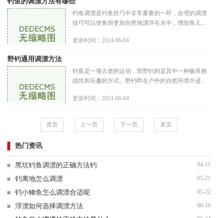
钓鱼的调漂方法有哪些
钓鱼调漂是钓鱼技巧中非常重要的一环，合理的调漂
技巧可以使鱼饵更加自然地漂浮在水中，增加鱼儿上
钩的几率。在钓鱼的过程中，根据不同的水域、气
更新时间：2024-06-04
候、鱼种等因素的不同，我们
野钓通用调漂方法
钓鱼是一项古老的运动，而野钓则是其中一种极具挑
战性和乐趣的方式。野钓即在户外的自然环境中进行
的钓鱼活动，通过与大自然的互动，享受自然风光的
更新时间：2024-06-04
同时捕捉各类美味的鱼类。
首页
上一页
下一页
末页
热门资讯
04-11
黑坑钓鱼调漂的正确方法钓
05-21
钓离地怎么调漂
05-22
钓小鲫鱼怎么调漂合适呢
06-16
浮漂如何选择调漂方法