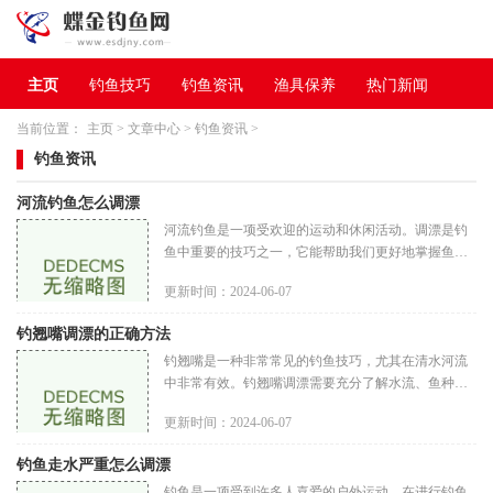
主页
钓鱼技巧
钓鱼资讯
渔具保养
热门新闻
当前位置：
主页
>
文章中心
>
钓鱼资讯
>
钓鱼资讯
河流钓鱼怎么调漂
河流钓鱼是一项受欢迎的运动和休闲活动。调漂是钓
鱼中重要的技巧之一，它能帮助我们更好地掌握鱼儿
的活动区域和钓位。下面将为大家介绍河流钓鱼中如
更新时间：2024-06-07
何调漂的方法和技巧。调漂
钓翘嘴调漂的正确方法
钓翘嘴是一种非常常见的钓鱼技巧，尤其在清水河流
中非常有效。钓翘嘴调漂需要充分了解水流、鱼种和
正确的装备以及技巧。在本文中，我们将介绍钓翘嘴
更新时间：2024-06-07
调漂的正确方法，帮助钓鱼
钓鱼走水严重怎么调漂
钓鱼是一项受到许多人喜爱的户外运动。在进行钓鱼