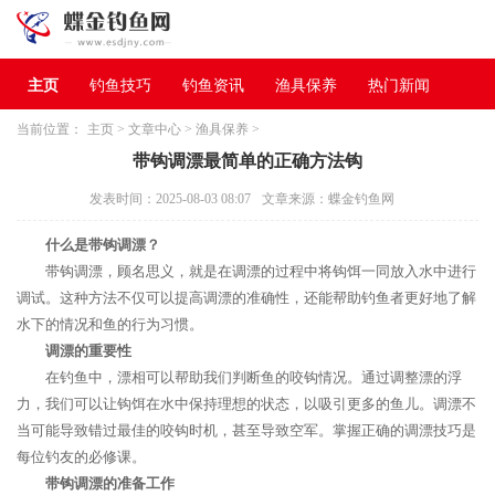
主页
钓鱼技巧
钓鱼资讯
渔具保养
热门新闻
当前位置：
主页
>
文章中心
>
渔具保养
>
带钩调漂最简单的正确方法钩
发表时间：2025-08-03 08:07
文章来源：蝶金钓鱼网
什么是带钩调漂？
带钩调漂，顾名思义，就是在调漂的过程中将钩饵一同放入水中进行
调试。这种方法不仅可以提高调漂的准确性，还能帮助钓鱼者更好地了解
水下的情况和鱼的行为习惯。
调漂的重要性
在钓鱼中，漂相可以帮助我们判断鱼的咬钩情况。通过调整漂的浮
力，我们可以让钩饵在水中保持理想的状态，以吸引更多的鱼儿。调漂不
当可能导致错过最佳的咬钩时机，甚至导致空军。掌握正确的调漂技巧是
每位钓友的必修课。
带钩调漂的准备工作