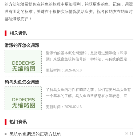
的方法能够帮助你在钓鱼的旅程中更加顺利，钓获更多的鱼。记住，调漂
没有固定的标准，关键在于根据实际情况灵活应变。祝各位钓友在钓鱼时
都能满载而归！
相关资讯
滑漂钓浮怎么调漂
滑漂钓的基本概念滑漂钓，是指通过漂浮物（即浮
漂）来观察鱼咬钩信号的一种钓法。与传统的固定漂
不同，滑漂可以在钓组中自由滑动，能够根据水深和
更新时间：2026-02-18
鱼情进行调整，从而提高钓鱼
钓乌头鱼怎么调漂
了解乌头鱼的习性在调漂之前，我们需要对乌头鱼有
一个基本的了解。乌头鱼通常栖息在水流较急、底部
有石头和杂草的地方。它们喜欢在水底觅食，尤其是
更新时间：2026-02-18
在清晨和傍晚时分活动频繁
热门资讯
04-11
黑坑钓鱼调漂的正确方法钓