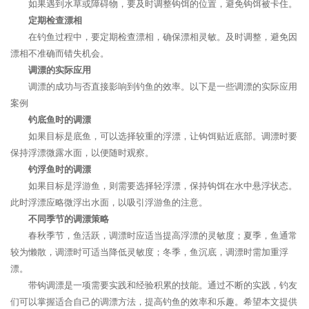
如果遇到水草或障碍物，要及时调整钩饵的位置，避免钩饵被卡住。
定期检查漂相
在钓鱼过程中，要定期检查漂相，确保漂相灵敏。及时调整，避免因
漂相不准确而错失机会。
调漂的实际应用
调漂的成功与否直接影响到钓鱼的效率。以下是一些调漂的实际应用
案例
钓底鱼时的调漂
如果目标是底鱼，可以选择较重的浮漂，让钩饵贴近底部。调漂时要
保持浮漂微露水面，以便随时观察。
钓浮鱼时的调漂
如果目标是浮游鱼，则需要选择轻浮漂，保持钩饵在水中悬浮状态。
此时浮漂应略微浮出水面，以吸引浮游鱼的注意。
不同季节的调漂策略
春秋季节，鱼活跃，调漂时应适当提高浮漂的灵敏度；夏季，鱼通常
较为懒散，调漂时可适当降低灵敏度；冬季，鱼沉底，调漂时需加重浮
漂。
带钩调漂是一项需要实践和经验积累的技能。通过不断的实践，钓友
们可以掌握适合自己的调漂方法，提高钓鱼的效率和乐趣。希望本文提供