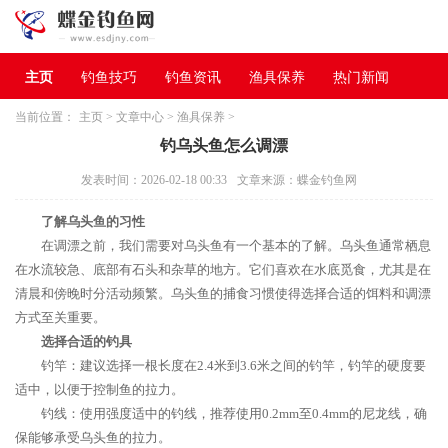
主页
钓鱼技巧
钓鱼资讯
渔具保养
热门新闻
当前位置：
主页
>
文章中心
>
渔具保养
>
钓乌头鱼怎么调漂
发表时间：2026-02-18 00:33
文章来源：蝶金钓鱼网
了解乌头鱼的习性
在调漂之前，我们需要对乌头鱼有一个基本的了解。乌头鱼通常栖息
在水流较急、底部有石头和杂草的地方。它们喜欢在水底觅食，尤其是在
清晨和傍晚时分活动频繁。乌头鱼的捕食习惯使得选择合适的饵料和调漂
方式至关重要。
选择合适的钓具
钓竿：建议选择一根长度在2.4米到3.6米之间的钓竿，钓竿的硬度要
适中，以便于控制鱼的拉力。
钓线：使用强度适中的钓线，推荐使用0.2mm至0.4mm的尼龙线，确
保能够承受乌头鱼的拉力。