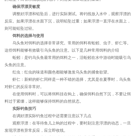
确保浮漂灵敏度
调整好浮漂和铅坠后，进行实际测试。将钓线放入水中，观察浮漂的
反应。如果浮漂在水面下沉，说明铅坠过重；如果浮漂一直浮在水面上，
则可能铅坠过轻。
饵料的选择与使用
乌头鱼对饵料的选择非常讲究。常用的饵料有蚯蚓、虫子、虾仁等。
这些饵料能够有效吸引乌头鱼的注意。以下是几种常用饵料的介绍
蚯蚓：是钓乌头鱼最常用的饵料之一，活蚯蚓在水中游动时能吸引乌
头鱼的注意。
红虫：红虫的味道和颜色都能够激发乌头鱼的捕食欲望。
虾仁：新鲜的虾仁同样是一种不错的选择，尤其是在夏季时，乌头鱼
对虾仁的反应非常好。
在使用饵料时，可以将饵料挂在钩上，确保饵料自然下沉，不要让饵
料过于紧绷，这样能够保持饵料的自然状态。
实际钓鱼技巧
在调好漂实际钓鱼过程中还需要注意以下几点
观察浮漂：在等待鱼儿上钩的过程中，要时刻注意浮漂的动态，一旦
发现浮漂有异常反应，应立即收线。