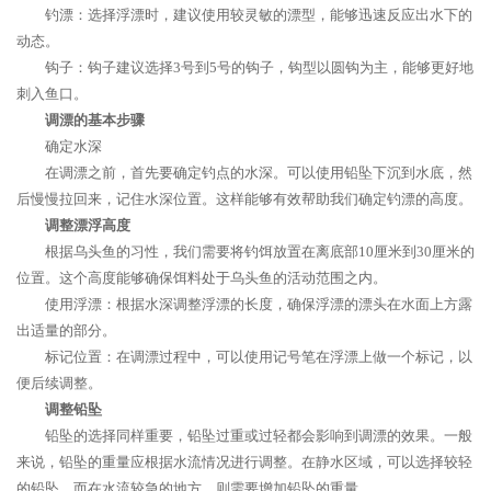
钓漂：选择浮漂时，建议使用较灵敏的漂型，能够迅速反应出水下的
动态。
钩子：钩子建议选择3号到5号的钩子，钩型以圆钩为主，能够更好地
刺入鱼口。
调漂的基本步骤
确定水深
在调漂之前，首先要确定钓点的水深。可以使用铅坠下沉到水底，然
后慢慢拉回来，记住水深位置。这样能够有效帮助我们确定钓漂的高度。
调整漂浮高度
根据乌头鱼的习性，我们需要将钓饵放置在离底部10厘米到30厘米的
位置。这个高度能够确保饵料处于乌头鱼的活动范围之内。
使用浮漂：根据水深调整浮漂的长度，确保浮漂的漂头在水面上方露
出适量的部分。
标记位置：在调漂过程中，可以使用记号笔在浮漂上做一个标记，以
便后续调整。
调整铅坠
铅坠的选择同样重要，铅坠过重或过轻都会影响到调漂的效果。一般
来说，铅坠的重量应根据水流情况进行调整。在静水区域，可以选择较轻
的铅坠，而在水流较急的地方，则需要增加铅坠的重量。