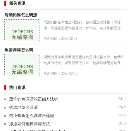
相关资讯
滑漂钓浮怎么调漂
滑漂钓的基本概念滑漂钓，是指通过漂浮物（即浮
漂）来观察鱼咬钩信号的一种钓法。与传统的固定漂
不同，滑漂可以在钓组中自由滑动，能够根据水深和
更新时间：2026-02-18
鱼情进行调整，从而提高钓鱼
鱼塘调漂怎么调
调漂的基本概念调漂是指在钓鱼时根据水深、鱼情和
钓具的特点，调整浮漂的位置，使其能够更好地反映
鱼的咬钩情况。调漂的目的是确保浮漂能在水中呈现
更新时间：2026-02-13
出最佳的状态，最大限度地
热门资讯
04-11
黑坑钓鱼调漂的正确方法钓
05-21
钓离地怎么调漂
05-22
钓小鲫鱼怎么调漂合适呢
06-16
浮漂如何选择调漂方法