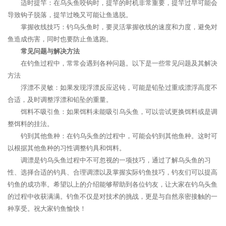
适时提竿：在乌头鱼咬钩时，提竿的时机非常重要，提竿过早可能会
导致钩子脱落，提竿过晚又可能让鱼逃脱。
掌握收线技巧：钓乌头鱼时，要灵活掌握收线的速度和力度，避免对
鱼造成伤害，同时也要防止鱼逃跑。
常见问题与解决方法
在钓鱼过程中，常常会遇到各种问题。以下是一些常见问题及其解决
方法
浮漂不灵敏：如果发现浮漂反应迟钝，可能是铅坠过重或漂浮高度不
合适，及时调整浮漂和铅坠的重量。
饵料不吸引鱼：如果饵料未能吸引乌头鱼，可以尝试更换饵料或是调
整饵料的挂法。
钓到其他鱼种：在钓乌头鱼的过程中，可能会钓到其他鱼种。这时可
以根据其他鱼种的习性调整钓具和饵料。
调漂是钓乌头鱼过程中不可忽视的一项技巧，通过了解乌头鱼的习
性、选择合适的钓具、合理调漂以及掌握实际钓鱼技巧，钓友们可以提高
钓鱼的成功率。希望以上的介绍能够帮助到各位钓友，让大家在钓乌头鱼
的过程中收获满满。钓鱼不仅是对技术的挑战，更是与自然亲密接触的一
种享受。祝大家钓鱼愉快！