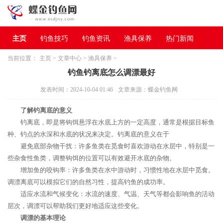
主页
钓鱼技巧
钓鱼资讯
渔具保养
热门新闻
当前位置：
主页
>
文章中心
>
渔具保养
>
钓鱼钓离底怎么调漂最好
发表时间：2024-10-04 01:46
文章来源：蝶金钓鱼网
了解钓离底的意义
钓离底，即是将钩饵悬浮在水底上方的一定高度，通常是根据目标鱼
种、钓点的水深和水底的状况来决定。钓离底的意义在于
避免底部杂物干扰：许多鱼类在觅食时喜欢游动在水层中，特别是一
些杂食性鱼类，调整钩饵的位置可以有效避开水底的杂物。
增加鱼的咬钩率：许多鱼类在水中游动时，习惯性地在水层中觅食。
调漂离底可以模拟它们的自然习性，提高钓鱼的成功率。
适应水流和气候变化：水流的速度、气温、天气等都会影响鱼的活动
层次，调漂可以帮助我们更好地适应这些变化。
调漂的基本理论