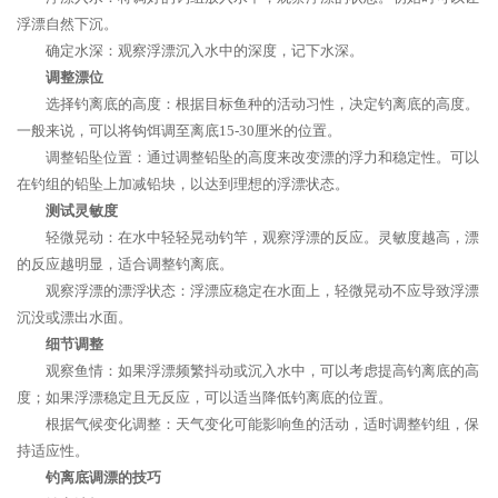
浮漂自然下沉。
确定水深：观察浮漂沉入水中的深度，记下水深。
调整漂位
选择钓离底的高度：根据目标鱼种的活动习性，决定钓离底的高度。
一般来说，可以将钩饵调至离底15-30厘米的位置。
调整铅坠位置：通过调整铅坠的高度来改变漂的浮力和稳定性。可以
在钓组的铅坠上加减铅块，以达到理想的浮漂状态。
测试灵敏度
轻微晃动：在水中轻轻晃动钓竿，观察浮漂的反应。灵敏度越高，漂
的反应越明显，适合调整钓离底。
观察浮漂的漂浮状态：浮漂应稳定在水面上，轻微晃动不应导致浮漂
沉没或漂出水面。
细节调整
观察鱼情：如果浮漂频繁抖动或沉入水中，可以考虑提高钓离底的高
度；如果浮漂稳定且无反应，可以适当降低钓离底的位置。
根据气候变化调整：天气变化可能影响鱼的活动，适时调整钓组，保
持适应性。
钓离底调漂的技巧