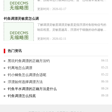
备、技能等进行微调的过程。这一过程通常需要玩家
深入理解游戏机制，以及对各种数据进行分析与计
更新时间：2026-02-17
算。底调漂的目标是确保角色
钓鱼调漂灵敏度怎么调
了解调漂灵敏度调漂灵敏度是指浮漂对鱼咬钩信号的
响应程度。灵敏度越高，浮漂对于细微的动作越敏
感，能够更早地反映出鱼儿的咬钩情况。灵敏度的调
更新时间：2026-02-11
整通常涉及到以下几个方面浮
热门资讯
04-11
黑坑钓鱼调漂的正确方法钓
05-21
钓离地怎么调漂
05-22
钓小鲫鱼怎么调漂合适呢
06-16
浮漂如何选择调漂方法
08-24
钓鱼半水调漂的正确方法是什么
09-18
钓鱼调漂怎么找底