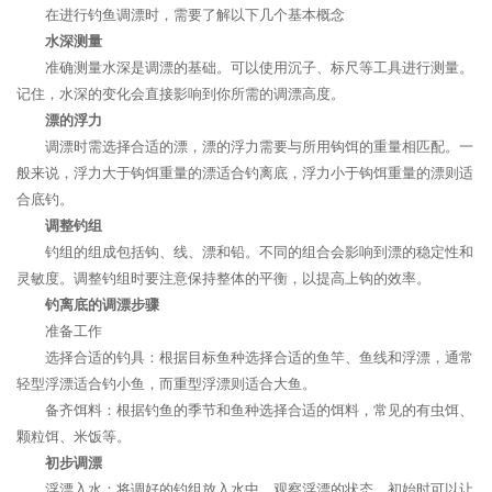
在进行钓鱼调漂时，需要了解以下几个基本概念
水深测量
准确测量水深是调漂的基础。可以使用沉子、标尺等工具进行测量。
记住，水深的变化会直接影响到你所需的调漂高度。
漂的浮力
调漂时需选择合适的漂，漂的浮力需要与所用钩饵的重量相匹配。一
般来说，浮力大于钩饵重量的漂适合钓离底，浮力小于钩饵重量的漂则适
合底钓。
调整钓组
钓组的组成包括钩、线、漂和铅。不同的组合会影响到漂的稳定性和
灵敏度。调整钓组时要注意保持整体的平衡，以提高上钩的效率。
钓离底的调漂步骤
准备工作
选择合适的钓具：根据目标鱼种选择合适的鱼竿、鱼线和浮漂，通常
轻型浮漂适合钓小鱼，而重型浮漂则适合大鱼。
备齐饵料：根据钓鱼的季节和鱼种选择合适的饵料，常见的有虫饵、
颗粒饵、米饭等。
初步调漂
浮漂入水：将调好的钓组放入水中，观察浮漂的状态。初始时可以让