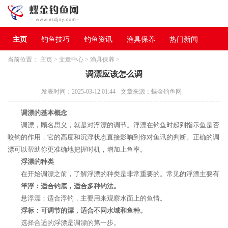
主页
钓鱼技巧
钓鱼资讯
渔具保养
热门新闻
当前位置：
主页
>
文章中心
>
渔具保养
>
调漂应该怎么调
发表时间：2025-03-12 01:44
文章来源：蝶金钓鱼网
调漂的基本概念
调漂，顾名思义，就是对浮漂的调节。浮漂在钓鱼时起到指示鱼是否
咬钩的作用，它的高度和沉浮状态直接影响到你对鱼讯的判断。正确的调
漂可以帮助你更准确地把握时机，增加上鱼率。
浮漂的种类
在开始调漂之前，了解浮漂的种类是非常重要的。常见的浮漂主要有
竿浮：适合钓底，适合多种钓法。
悬浮漂：适合浮钓，主要用来观察水面上的鱼情。
浮标：可调节的漂，适合不同水域和鱼种。
选择合适的浮漂是调漂的第一步。