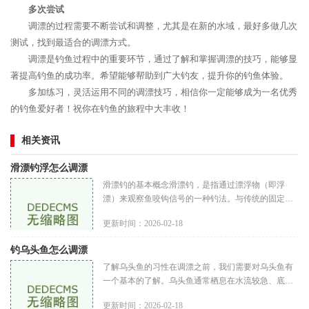
多次尝试
调漂的过程需要不断尝试和调整，尤其是在新的水域，最好多做几次
测试，找到最适合的调漂方式。
调漂是钓鱼过程中的重要环节，通过了解和掌握调漂的技巧，能够显
著提高钓鱼的成功率。希望能够帮助到广大钓友，提升你的钓鱼体验。
多加练习，灵活运用不同的调漂技巧，相信你一定能够成为一名优秀
的钓鱼爱好者！祝你在钓鱼的旅程中大丰收！
相关资讯
滑漂钓浮怎么调漂
滑漂钓的基本概念滑漂钓，是指通过漂浮物（即浮
漂）来观察鱼咬钩信号的一种钓法。与传统的固定漂
不同，滑漂可以在钓组中自由滑动，能够根据水深和
更新时间：2026-02-18
鱼情进行调整，从而提高钓鱼
钓乌头鱼怎么调漂
了解乌头鱼的习性在调漂之前，我们需要对乌头鱼有
一个基本的了解。乌头鱼通常栖息在水流较急、底部
有石头和杂草的地方。它们喜欢在水底觅食，尤其是
更新时间：2026-02-18
在清晨和傍晚时分活动频繁