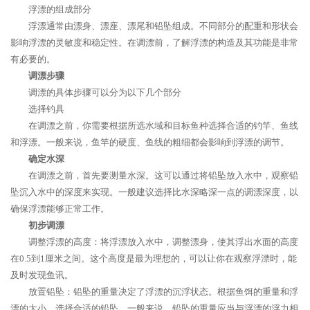
浮漂的组成部分
浮漂通常由漂身、漂座、漂尾和铅坠组成。不同部分的配重和形状会
影响浮漂的灵敏度和稳定性。在调漂前，了解浮漂的构造及其功能是非常
有必要的。
调漂步骤
调漂的具体步骤可以分为以下几个部分
选择钓具
在调漂之前，你需要根据所选水域和目标鱼种选择合适的钓竿、鱼线
和浮漂。一般来说，鱼竿的硬度、鱼线的粗细都会影响到浮漂的调节。
确定水深
在调漂之前，首先要测量水深。这可以通过将铅坠放入水中，观察铅
坠沉入水中的深度来实现。一般建议选择比水深略深一点的调漂深度，以
确保浮漂能够正常工作。
初步调漂
调整浮漂的高度：将浮漂放入水中，调整漂身，使其浮出水面的高度
在0.5到1厘米之间。这个高度是最为理想的，可以让你在观察浮漂时，能
及时发现鱼讯。
放置铅坠：铅坠的重量决定了浮漂的沉浮状态。根据鱼饵的重量和浮
漂的大小，选择合适的铅坠。一般来说，铅坠的重量应当与浮漂的浮力相