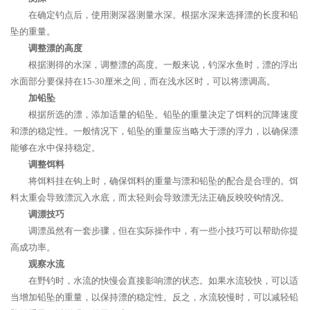
在确定钓点后，使用测深器测量水深。根据水深来选择漂的长度和铅
坠的重量。
调整漂的高度
根据测得的水深，调整漂的高度。一般来说，钓深水鱼时，漂的浮出
水面部分要保持在15-30厘米之间，而在浅水区时，可以将漂调高。
加铅坠
根据所选的漂，添加适量的铅坠。铅坠的重量决定了饵料的沉降速度
和漂的稳定性。一般情况下，铅坠的重量应当略大于漂的浮力，以确保漂
能够在水中保持稳定。
调整饵料
将饵料挂在钩上时，确保饵料的重量与漂和铅坠的配合是合理的。饵
料太重会导致漂沉入水底，而太轻则会导致漂无法正确反映咬钩情况。
调漂技巧
调漂虽然有一套步骤，但在实际操作中，有一些小技巧可以帮助你提
高成功率。
观察水流
在野钓时，水流的快慢会直接影响漂的状态。如果水流较快，可以适
当增加铅坠的重量，以保持漂的稳定性。反之，水流较慢时，可以减轻铅