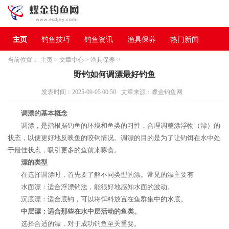
主页
钓鱼技巧
钓鱼资讯
渔具保养
热门新闻
当前位置：
主页
>
文章中心
>
渔具保养
>
野钓如何调漂最好钓鱼
发表时间：2025-09-05 00:50
文章来源：蝶金钓鱼网
调漂的基本概念
调漂，是指根据钓鱼的环境和鱼类的习性，合理调整漂浮物（漂）的
状态，以便更好地反映鱼的咬钩情况。调漂的目的是为了让钓饵在水中处
于最佳状态，吸引更多的鱼前来啄食。
漂的类型
在选择调漂时，首先要了解不同类型的漂。常见的漂主要有
水面漂：适合浮漂钓法，能很好地感知水面的波动。
沉底漂：适合底钓，可以将饵料放置在鱼群集中的水底。
中层漂：适合那些在水中层活动的鱼类。
选择合适的漂，对于成功钓鱼至关重要。