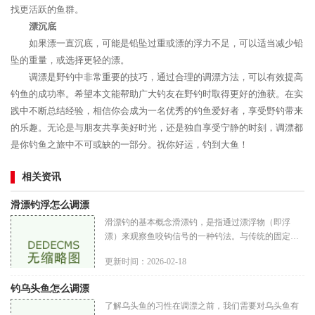
找更活跃的鱼群。
漂沉底
如果漂一直沉底，可能是铅坠过重或漂的浮力不足，可以适当减少铅
坠的重量，或选择更轻的漂。
调漂是野钓中非常重要的技巧，通过合理的调漂方法，可以有效提高
钓鱼的成功率。希望本文能帮助广大钓友在野钓时取得更好的渔获。在实
践中不断总结经验，相信你会成为一名优秀的钓鱼爱好者，享受野钓带来
的乐趣。无论是与朋友共享美好时光，还是独自享受宁静的时刻，调漂都
是你钓鱼之旅中不可或缺的一部分。祝你好运，钓到大鱼！
相关资讯
滑漂钓浮怎么调漂
滑漂钓的基本概念滑漂钓，是指通过漂浮物（即浮
漂）来观察鱼咬钩信号的一种钓法。与传统的固定漂
不同，滑漂可以在钓组中自由滑动，能够根据水深和
更新时间：2026-02-18
鱼情进行调整，从而提高钓鱼
钓乌头鱼怎么调漂
了解乌头鱼的习性在调漂之前，我们需要对乌头鱼有